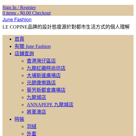
Sign In / Register
0 items -
$
0.00
Checkout
June Fashion
LE COPINE品牌的設計態度源於對都市生活方式的個人理解
首頁
有關 June Fashion
店鋪查詢
香港灣仔區店
九龍紅磡時尚坊店
大埔新達廣場店
元朗康樂路店
葵芳新都會廣場店
九龍城店
ANNAPEPE 九龍城店
將軍澳店
時裝
羽絨
外套